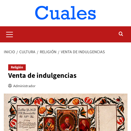
Saltar
al
contenido
Menú
primario
INICIO
CULTURA
RELIGIÓN
VENTA DE INDULGENCIAS
Religión
Venta de indulgencias
Administrador