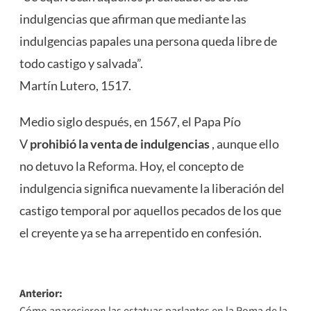
indulgencias que afirman que mediante las
indulgencias papales una persona queda libre de
todo castigo y salvada”.
Martín Lutero, 1517.
Medio siglo después, en 1567, el Papa Pío
V
prohibió la venta de indulgencias
, aunque ello
no detuvo la
Reforma
. Hoy, el concepto de
indulgencia significa nuevamente la liberación del
castigo temporal por aquellos pecados de los que
el creyente ya se ha arrepentido en confesión.
Navegación
Anterior:
Cómo aparecieron las estatuas parlantes en la Roma de la