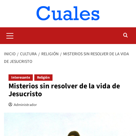
Saltar
al
contenido
Menú
primario
INICIO
CULTURA
RELIGIÓN
MISTERIOS SIN RESOLVER DE LA VIDA
DE JESUCRISTO
Interesante
Religión
Misterios sin resolver de la vida de
Jesucristo
Administrador