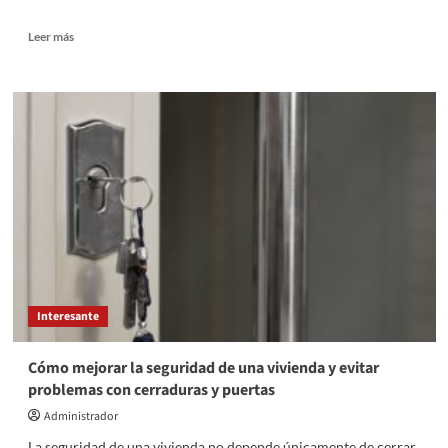
Leer
Leer más
más
sobre
Cómo
crear
un
entorno
de
descanso
adecuado
para
el
bebé
Interesante
Cómo mejorar la seguridad de una vivienda y evitar
problemas con cerraduras y puertas
Administrador
La seguridad de una vivienda no depende únicamente de cerrar