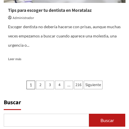
Tips para escoger tu dentista en Moratalaz
Administrador
Escoger dentista no debería hacerse con prisas, aunque muchas
veces empezamos a buscar cuando aparece una molestia, una
urgencia o...
Leer
Leer más
más
sobre
Tips
para
Paginación
2
3
4
216
Siguiente
1
…
escoger
de
tu
dentista
entradas
Buscar
en
Moratalaz
Buscar