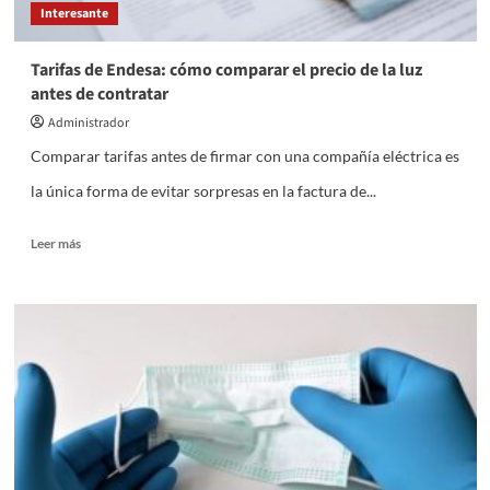
Interesante
Tarifas de Endesa: cómo comparar el precio de la luz
antes de contratar
Administrador
Comparar tarifas antes de firmar con una compañía eléctrica es
la única forma de evitar sorpresas en la factura de...
Leer
Leer más
más
sobre
Tarifas
de
Endesa:
cómo
comparar
el
precio
de
la
luz