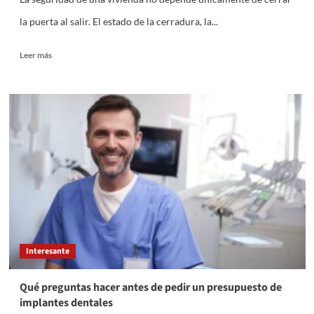
la puerta al salir. El estado de la cerradura, la...
Leer
Leer más
más
sobre
Cómo
mejorar
la
seguridad
de
una
vivienda
y
evitar
problemas
con
cerraduras
Interesante
y
puertas
Qué preguntas hacer antes de pedir un presupuesto de
implantes dentales