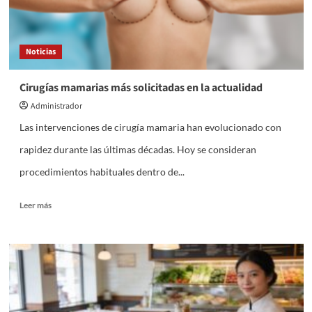
Noticias
Cirugías mamarias más solicitadas en la actualidad
Administrador
Las intervenciones de cirugía mamaria han evolucionado con
rapidez durante las últimas décadas. Hoy se consideran
procedimientos habituales dentro de...
Leer
Leer más
más
sobre
Cirugías
mamarias
más
solicitadas
en
la