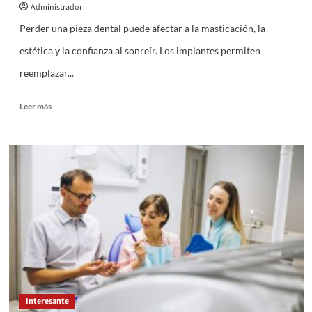
Administrador
Perder una pieza dental puede afectar a la masticación, la
estética y la confianza al sonreír. Los implantes permiten
reemplazar...
Leer
Leer más
más
sobre
Qué
preguntas
hacer
antes
de
pedir
un
presupuesto
de
implantes
dentales
Interesante