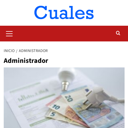
Saltar
al
contenido
Menú
primario
INICIO
ADMINISTRADOR
Administrador