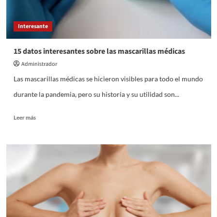
antes
de
Interesante
contratar
15 datos interesantes sobre las mascarillas médicas
Administrador
Las mascarillas médicas se hicieron visibles para todo el mundo
durante la pandemia, pero su historia y su utilidad son...
Leer
Leer más
más
sobre
15
datos
interesantes
sobre
las
mascarillas
médicas