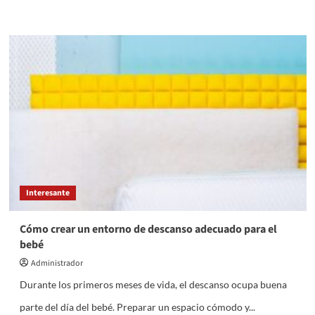
más
sobre
Control
de
plagas:
cuándo
llamar
a
una
empresa
de
plagas
ante
cucarachas
Interesante
o
roedores
Cómo crear un entorno de descanso adecuado para el
bebé
Administrador
Durante los primeros meses de vida, el descanso ocupa buena
parte del día del bebé. Preparar un espacio cómodo y...