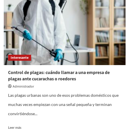
para
hostelería:
qué
debe
ofrecer
y
por
qué
conviene
integrarlo
Interesante
con
la
gestión
Control de plagas: cuándo llamar a una empresa de
del
plagas ante cucarachas o roedores
restaurante
Administrador
Las plagas urbanas son uno de esos problemas domésticos que
muchas veces empiezan con una señal pequeña y terminan
convirtiéndose...
Leer
Leer más