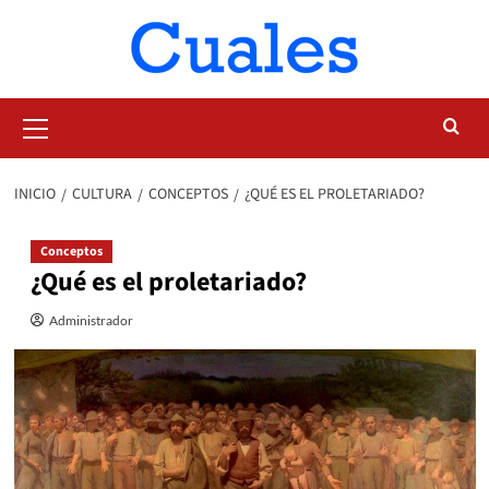
Saltar
al
contenido
Menú
primario
INICIO
CULTURA
CONCEPTOS
¿QUÉ ES EL PROLETARIADO?
Conceptos
¿Qué es el proletariado?
Administrador