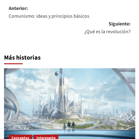
Navegación
Anterior:
Comunismo: ideas y principios básicos
de
Siguiente:
entradas
¿Qué es la revolución?
Más historias
Conceptos
Interesante