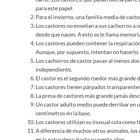
para este papel.
Para el invierno, una familia media de cast
Los castores no enseñan a sus cachorros a 
desde que nacen. A esto se le llama memori
Los castores pueden contener la respiración
Aunque, por supuesto, intentan no hacerlo.
Los cachorros de castor pasan al menos dos 
independiente.
El castor es el segundo roedor más grande 
Los castores tienen párpados transparentes.
La presa de castores más grande jamás desc
Un castor adulto medio puede derribar en u
centímetros en la base.
Los castores utilizan su inusual cola como 
A diferencia de muchos otros animales, los
en la naturaleza: hasta cuarenta años.