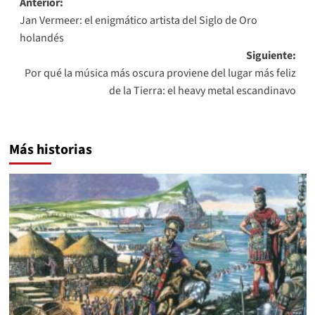
Navegación
Anterior:
Jan Vermeer: ​​el enigmático artista del Siglo de Oro
de
holandés
entradas
Siguiente:
Por qué la música más oscura proviene del lugar más feliz
de la Tierra: el heavy metal escandinavo
Más historias