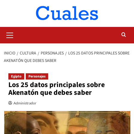
Saltar
al
contenido
Menú
primario
INICIO
CULTURA
PERSONAJES
LOS 25 DATOS PRINCIPALES SOBRE
AKENATÓN QUE DEBES SABER
Egipto
Personajes
Los 25 datos principales sobre
Akenatón que debes saber
Administrador