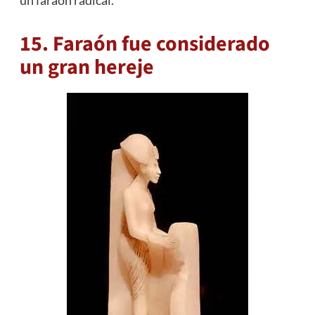
15. Faraón fue considerado
un gran hereje