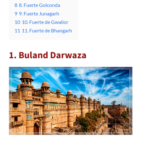
8
8. Fuerte Golconda
9
9. Fuerte Junagarh
10
10. Fuerte de Gwalior
11
11. Fuerte de Bhangarh
1. Buland Darwaza