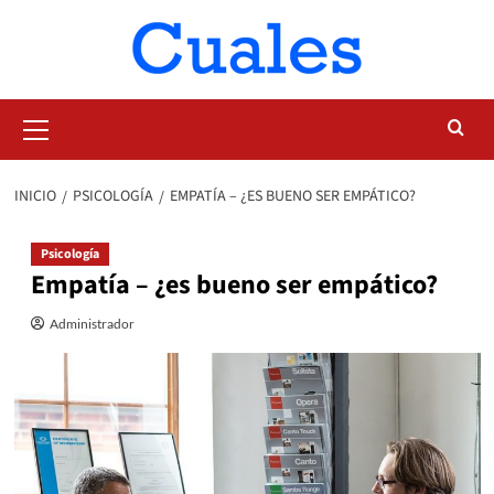
Saltar
al
contenido
Menú
primario
INICIO
PSICOLOGÍA
EMPATÍA – ¿ES BUENO SER EMPÁTICO?
Psicología
Empatía – ¿es bueno ser empático?
Administrador