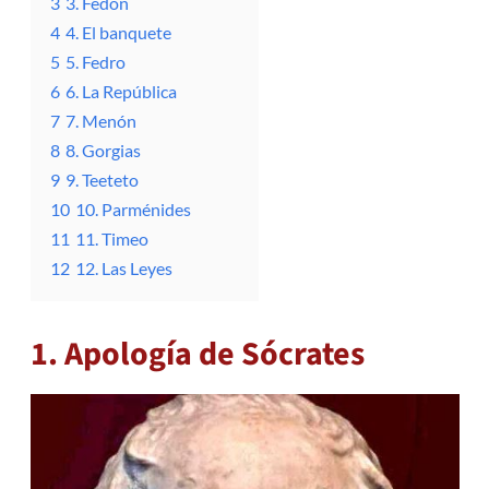
3
3. Fedón
4
4. El banquete
5
5. Fedro
6
6. La República
7
7. Menón
8
8. Gorgias
9
9. Teeteto
10
10. Parménides
11
11. Timeo
12
12. Las Leyes
1. Apología de Sócrates