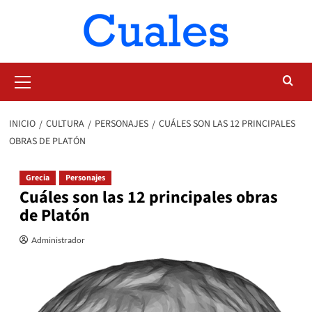
Saltar
al
contenido
Menú
primario
INICIO
CULTURA
PERSONAJES
CUÁLES SON LAS 12 PRINCIPALES
OBRAS DE PLATÓN
Grecia
Personajes
Cuáles son las 12 principales obras
de Platón
Administrador