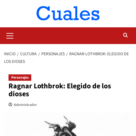
Saltar
al
contenido
Menú
primario
INICIO
CULTURA
PERSONAJES
RAGNAR LOTHBROK: ELEGIDO DE
LOS DIOSES
Personajes
Ragnar Lothbrok: Elegido de los
dioses
Administrador