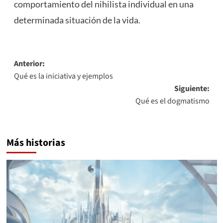
comportamiento del nihilista individual en una
determinada situación de la vida.
Navegación
Anterior:
Qué es la iniciativa y ejemplos
de
Siguiente:
entradas
Qué es el dogmatismo
Más historias