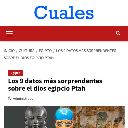
Saltar
al
contenido
Menú
primario
INICIO
CULTURA
EGIPTO
LOS 9 DATOS MÁS SORPRENDENTES
SOBRE EL DIOS EGIPCIO PTAH
Egipto
Los 9 datos más sorprendentes
sobre el dios egipcio Ptah
Administrador