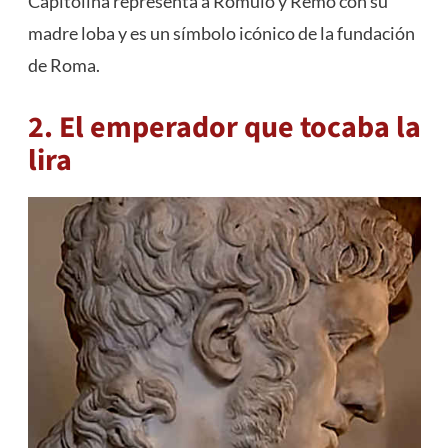
Capitolina representa a Rómulo y Remo con su
madre loba y es un símbolo icónico de la fundación
de Roma.
2. El emperador que tocaba la
lira