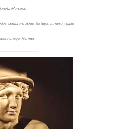
laneta Mercurio
das, sombrero alado, tortuga, carnero y gallo.
lente griego: Hermes