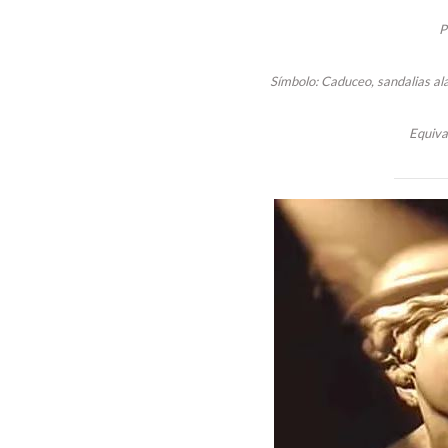
P
Símbolo: Caduceo, sandalias ala
Equiva