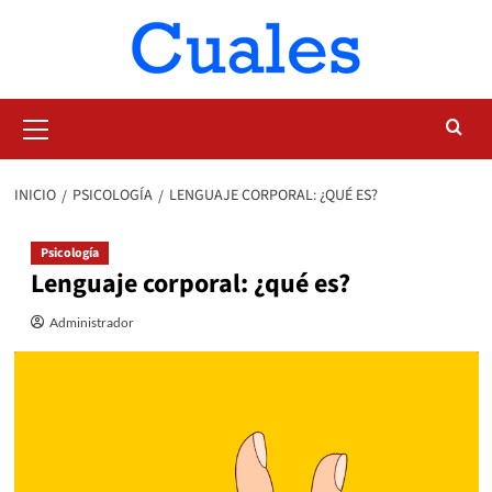
Saltar
al
contenido
Menú
primario
INICIO
PSICOLOGÍA
LENGUAJE CORPORAL: ¿QUÉ ES?
Psicología
Lenguaje corporal: ¿qué es?
Administrador