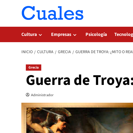
Saltar
al
contenido
Cultura
Empresas
Psicología
Tecnolog
INICIO
CULTURA
GRECIA
GUERRA DE TROYA: ¿MITO O REA
Grecia
Guerra de Troya:
Administrador