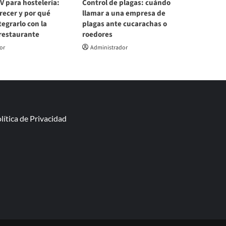
V para hostelería:
Control de plagas: cuándo
recer y por qué
llamar a una empresa de
egrarlo con la
plagas ante cucarachas o
 restaurante
roedores
or
Administrador
lítica de Privacidad