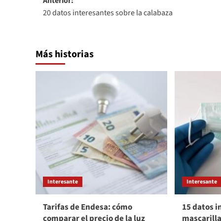
Navegación
Anterior:
20 datos interesantes sobre la calabaza
de
entradas
Más historias
Interesante
Interesante
Tarifas de Endesa: cómo
15 datos i
comparar el precio de la luz
mascarill