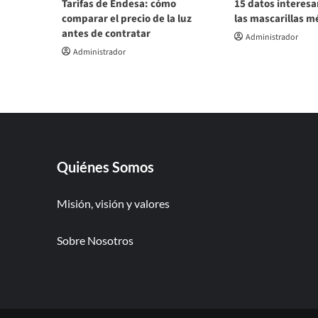
Tarifas de Endesa: cómo
15 datos interesa
comparar el precio de la luz
las mascarillas m
antes de contratar
Administrador
Administrador
Quiénes Somos
Misión, visión y valores
Sobre Nosotros