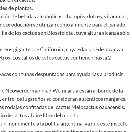
cies de plantas.
ción de bebidas alcohólicas, champús, dulces, vitaminas,
 de producción se utilizan como alimento para el ganado.
a de los cactus son Blossfeldia , cuya altura alcanza sólo
ereus gigantes de California , cuya edad puede alcanzar
etros. Los tallos de estos cactus contienen hasta 2
 vacas con tunas despuntadas para ayudarlas a producir
ecie Neowerdermannia / Weingartia están al borde de la
s, entre los lugareños se consideran auténticos manjares.
las rodajas confitadas del cactus Melocactus oaxacensis.
ín de cactus al aire libre del mundo.
ó un monumento a la polilla argentina, ya que este insecto
a de los nopales, que afectó negativamente a la ganadería