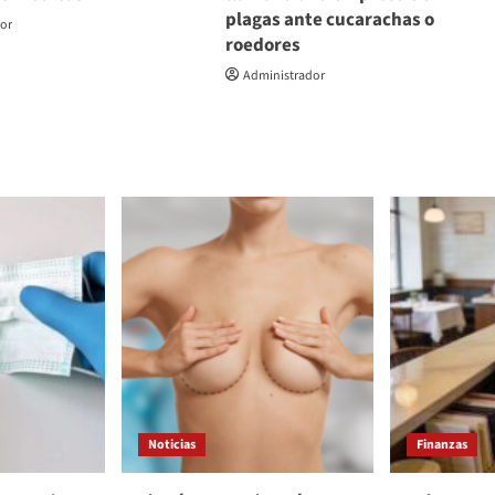
plagas ante cucarachas o
dor
roedores
Administrador
Noticias
Finanzas