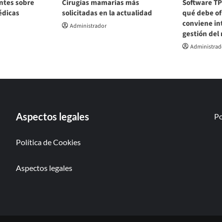
ntes sobre
Cirugías mamarias más
Software TP
édicas
solicitadas en la actualidad
qué debe of
conviene int
Administrador
gestión del
Administrad
Aspectos legales
Po
Política de Cookies
Aspectos legales