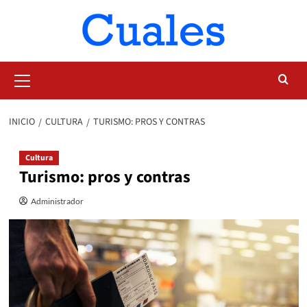
Saltar
al
contenido
Menú
primario
INICIO
CULTURA
TURISMO: PROS Y CONTRAS
Cultura
Turismo: pros y contras
Administrador