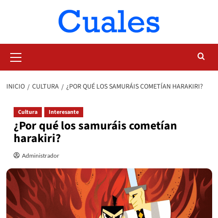
Saltar
al
contenido
Menú
primario
INICIO
CULTURA
¿POR QUÉ LOS SAMURÁIS COMETÍAN HARAKIRI?
Cultura
Interesante
¿Por qué los samuráis cometían
harakiri?
Administrador