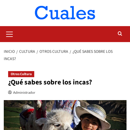
Saltar
al
contenido
Menú
primario
INICIO
CULTURA
OTROS CULTURA
¿QUÉ SABES SOBRE LOS
INCAS?
Otros Cultura
¿Qué sabes sobre los incas?
Administrador