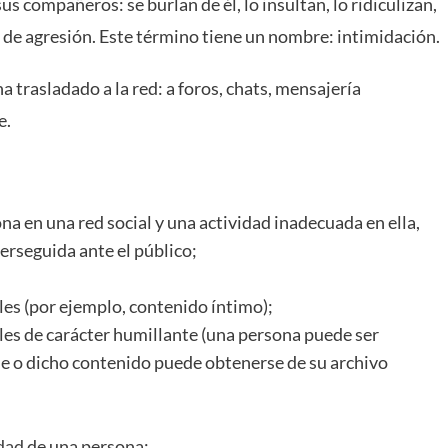
us compañeros: se burlan de él, lo insultan, lo ridiculizan,
a de agresión. Este término tiene un nombre: intimidación.
a trasladado a la red: a foros, chats, mensajería
e.
ona en una red social y una actividad inadecuada en ella,
erseguida ante el público;
les (por ejemplo, contenido íntimo);
les de carácter humillante (una persona puede ser
e o dicho contenido puede obtenerse de su archivo
dad
de una persona;