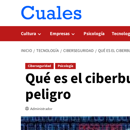
Saltar
al
contenido
Cultura
Empresas
Psicología
Tecnolog
INICIO
TECNOLOGÍA
CIBERSEGURIDAD
QUÉ ES EL CIBERB
Ciberseguridad
Psicología
Qué es el ciberbu
peligro
Administrador