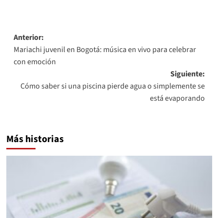
Navegación
Anterior:
Mariachi juvenil en Bogotá: música en vivo para celebrar
de
con emoción
entradas
Siguiente:
Cómo saber si una piscina pierde agua o simplemente se
está evaporando
Más historias