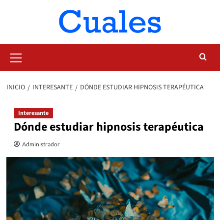
Saltar
al
contenido
Menú
primario
INICIO
INTERESANTE
DÓNDE ESTUDIAR HIPNOSIS TERAPÉUTICA
Interesante
Dónde estudiar hipnosis terapéutica
Administrador