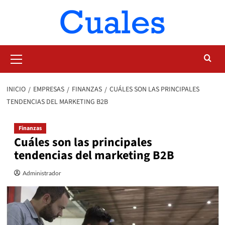
Saltar
al
contenido
Menú
primario
INICIO
EMPRESAS
FINANZAS
CUÁLES SON LAS PRINCIPALES
TENDENCIAS DEL MARKETING B2B
Finanzas
Cuáles son las principales
tendencias del marketing B2B
Administrador