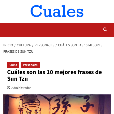
Saltar
al
contenido
Menú
primario
INICIO
CULTURA
PERSONAJES
CUÁLES SON LAS 10 MEJORES
FRASES DE SUN TZU
China
Personajes
Cuáles son las 10 mejores frases de
Sun Tzu
Administrador