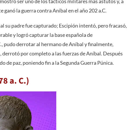
ostró ser uno de los tácticos militares más astutos y, a
 ganó la guerra contra Aníbal en el año 202 a.C.
cual su padre fue capturado; Escipión intentó, pero fracasó,
rable y logró capturar la base española de
C., pudo derrotar al hermano de Aníbal y finalmente,
a, derrotó por completo a las fuerzas de Aníbal. Después
tado de paz, poniendo fin a la Segunda Guerra Púnica.
78 a. C.)