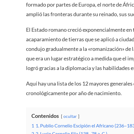
formado por partes de Europa, el norte de Áfr
amplió las fronteras durante su reinado, sus s
El Estado romano creció exponencialmente en t
acaparamiento de tierras que se aplicó a ciudad
condujo gradualmente a la «romanización» de la
que era un lugar estratégico a medida que el imp
logró gracias a la diplomacia y las habilidades 
Aquí hay una lista de los 12 mayores generales
cronológicamente por año de nacimiento.
Contenidos
ocultar
1
1. Publio Cornelio Escipión el Africano (236–183 
2
2. Lucio Cornelio Sila (138–78 a. C.)