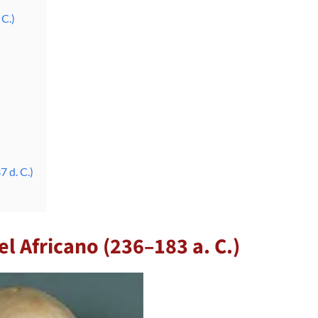
C.)
 d. C.)
el Africano (236–183 a. C.)