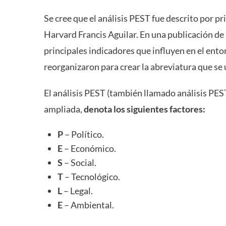
Se cree que el análisis PEST fue descrito por p
Harvard Francis Aguilar. En una publicación de
principales indicadores que influyen en el ento
reorganizaron para crear la abreviatura que se 
El análisis PEST (también llamado análisis P
ampliada,
denota los siguientes factores:
P
– Político.
E
– Económico.
S
– Social.
T
– Tecnológico.
L
– Legal.
E
– Ambiental.