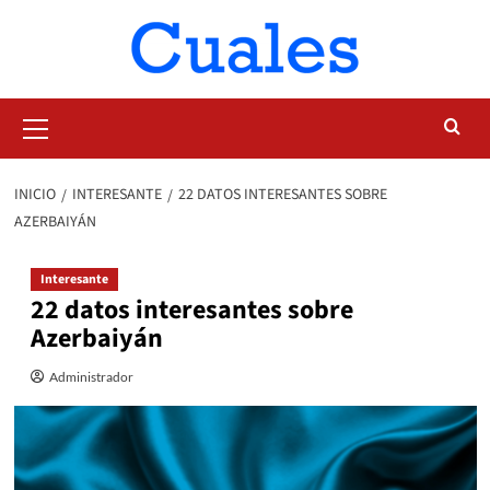
Saltar
al
contenido
Menú
primario
INICIO
INTERESANTE
22 DATOS INTERESANTES SOBRE
AZERBAIYÁN
Interesante
22 datos interesantes sobre
Azerbaiyán
Administrador