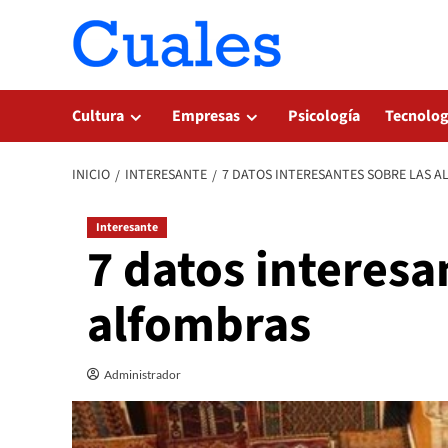
Saltar
al
contenido
Cultura
Empresas
Psicología
Tecnolog
INICIO
INTERESANTE
7 DATOS INTERESANTES SOBRE LAS 
Interesante
7 datos interesa
alfombras
Administrador