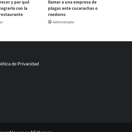
recer y por qué
llamar a una empresa de
egrarlo con la
plagas ante cucarachas o
 restaurante
roedores
or
Administrador
lítica de Privacidad