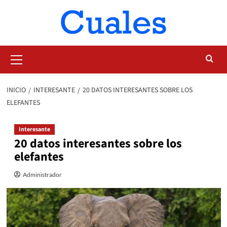
Saltar
al
contenido
Menú
primario
INICIO
INTERESANTE
20 DATOS INTERESANTES SOBRE LOS
ELEFANTES
Interesante
20 datos interesantes sobre los
elefantes
Administrador