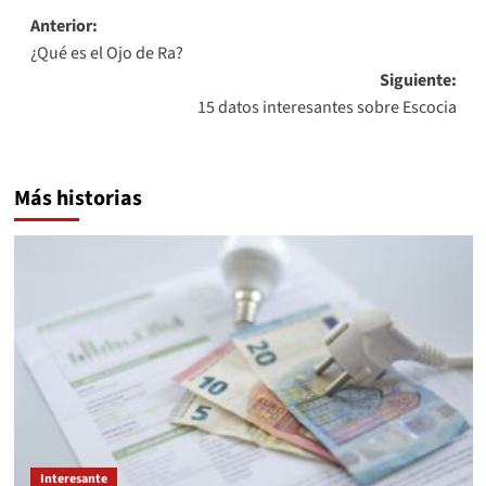
Navegación
Anterior:
¿Qué es el Ojo de Ra?
de
Siguiente:
entradas
15 datos interesantes sobre Escocia
Más historias
Interesante