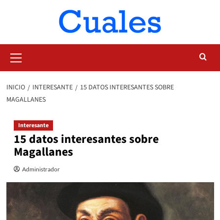
Saltar
al
contenido
Menú
primario
INICIO
INTERESANTE
15 DATOS INTERESANTES SOBRE
MAGALLANES
Interesante
15 datos interesantes sobre
Magallanes
Administrador