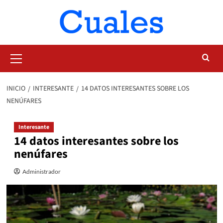
Saltar
al
contenido
Menú
primario
INICIO
INTERESANTE
14 DATOS INTERESANTES SOBRE LOS
NENÚFARES
Interesante
14 datos interesantes sobre los
nenúfares
Administrador