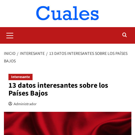
Saltar
al
contenido
Menú
primario
INICIO
INTERESANTE
13 DATOS INTERESANTES SOBRE LOS PAÍSES
BAJOS
Interesante
13 datos interesantes sobre los
Países Bajos
Administrador