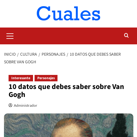
Saltar
al
contenido
Menú
primario
INICIO
CULTURA
PERSONAJES
10 DATOS QUE DEBES SABER
SOBRE VAN GOGH
Interesante
Personajes
10 datos que debes saber sobre Van
Gogh
Administrador