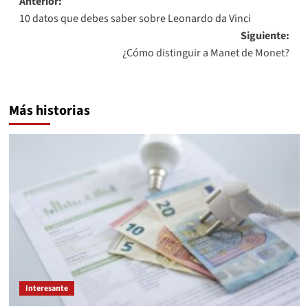
Navegación
Anterior:
10 datos que debes saber sobre Leonardo da Vinci
de
Siguiente:
entradas
¿Cómo distinguir a Manet de Monet?
Más historias
Interesante