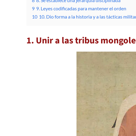
8
8. Se establece una jerarquía disciplinada
9
9. Leyes codificadas para mantener el orden
10
10. Dio forma a la historia y a las tácticas mil
1. Unir a las tribus mongol