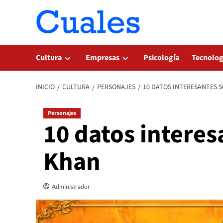
Saltar
al
contenido
Cultura
Empresas
Psicología
Tecnolog
INICIO
CULTURA
PERSONAJES
10 DATOS INTERESANTES 
Personajes
10 datos intere
Khan
Administrador