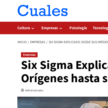
Saltar
al
contenido
Cultura
Empresas
Psicología
Tecnolog
INICIO
EMPRESAS
SIX SIGMA EXPLICADO: DESDE SUS ORÍGE
Empresas
Six Sigma Expli
Orígenes hasta s
Administrador