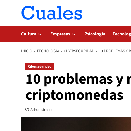
Saltar
al
contenido
Cultura
Empresas
Psicología
Tecnolog
INICIO
TECNOLOGÍA
CIBERSEGURIDAD
10 PROBLEMAS Y 
Ciberseguridad
10 problemas y r
criptomonedas
Administrador