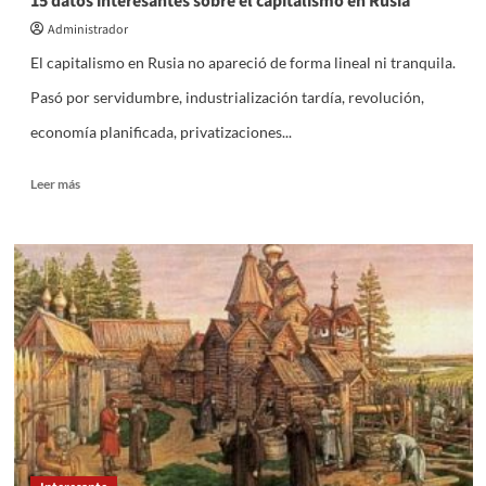
15 datos interesantes sobre el capitalismo en Rusia
Administrador
El capitalismo en Rusia no apareció de forma lineal ni tranquila.
Pasó por servidumbre, industrialización tardía, revolución,
economía planificada, privatizaciones...
Leer
Leer más
más
sobre
15
datos
interesantes
sobre
el
capitalismo
en
Rusia