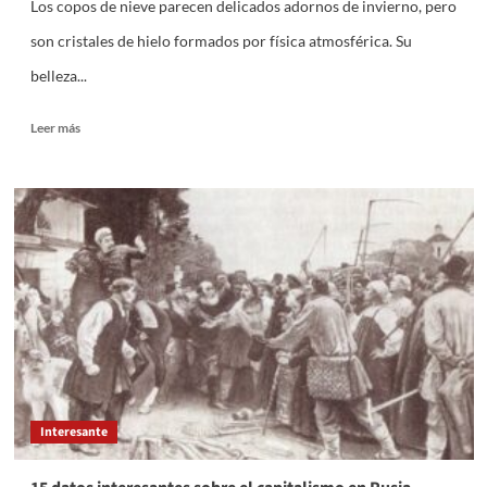
Los copos de nieve parecen delicados adornos de invierno, pero
son cristales de hielo formados por física atmosférica. Su
belleza...
Leer
Leer más
más
sobre
15
datos
interesantes
sobre
los
copos
de
nieve
Interesante