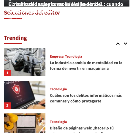
Qué es el metaverso
C.: la invasión que consolidó el poder del
El motín de las legiones en el año 42 d. C.: cuando
4
emperador Claudio
la lealtad también se castigaba en Roma
Selecciones del editor
Administrador
Administrador
Redes y Sistemas
¿Cómo optimizar el rendimiento en la
red y gestionar el tráfico y qué tiene que
Trending
ver la QOS con ello?
5
Empresa
Tecnología
La industria cambia de mentalidad en la
forma de invertir en maquinaria
1
Tecnología
Cuáles son los delitos informáticos más
comunes y cómo protegerte
2
Tecnología
Diseño de páginas web: ¿hacerlo tú