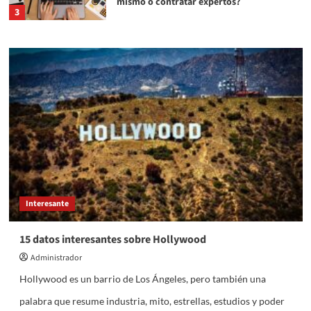
mismo o contratar expertos?
3
Big Data y Cloud
Qué es el metaverso
4
Redes y Sistemas
¿Cómo optimizar el rendimiento en la
red y gestionar el tráfico y qué tiene que
ver la QOS con ello?
5
Empresa
Tecnología
Interesante
La industria cambia de mentalidad en la
forma de invertir en maquinaria
15 datos interesantes sobre Hollywood
1
Administrador
Hollywood es un barrio de Los Ángeles, pero también una
Tecnología
Cuáles son los delitos informáticos más
palabra que resume industria, mito, estrellas, estudios y poder
comunes y cómo protegerte