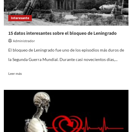
Interesante
15 datos interesantes sobre el bloqueo de Leningrado
Administrador
El bloqueo de Leningrado fue uno de los episodios más duros de
la Segunda Guerra Mundial. Durante casi novecientos días,...
Leer
Leer más
más
sobre
15
datos
interesantes
sobre
el
bloqueo
de
Leningrado