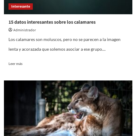
Interesante
15 datos interesantes sobre los calamares
Administrador
Los calamares son moluscos, pero no se parecen a la imagen
lenta y acorazada que solemos asociar a ese grupo....
Leer
Leer más
más
sobre
15
datos
interesantes
sobre
los
calamares