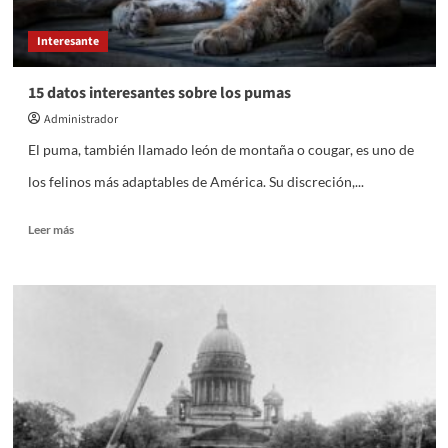
Interesante
15 datos interesantes sobre los pumas
Administrador
El puma, también llamado león de montaña o cougar, es uno de
los felinos más adaptables de América. Su discreción,...
Leer
Leer más
más
sobre
15
datos
interesantes
sobre
los
pumas