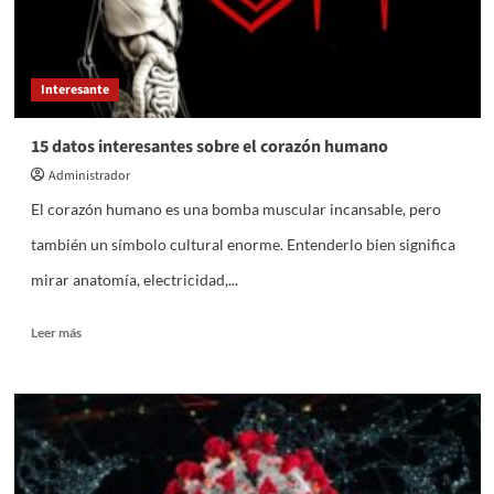
Interesante
15 datos interesantes sobre el corazón humano
Administrador
El corazón humano es una bomba muscular incansable, pero
también un símbolo cultural enorme. Entenderlo bien significa
mirar anatomía, electricidad,...
Leer
Leer más
más
sobre
15
datos
interesantes
sobre
el