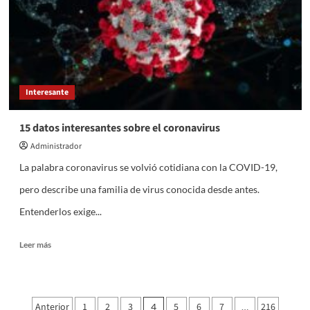
corazón
humano
Interesante
15 datos interesantes sobre el coronavirus
Administrador
La palabra coronavirus se volvió cotidiana con la COVID-19,
pero describe una familia de virus conocida desde antes.
Entenderlos exige...
Leer
Leer más
más
sobre
15
datos
Paginación
Anterior
1
2
3
5
6
7
216
4
…
interesantes