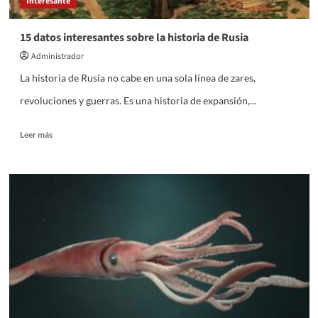
Interesante
15 datos interesantes sobre la historia de Rusia
Administrador
La historia de Rusia no cabe en una sola línea de zares,
revoluciones y guerras. Es una historia de expansión,...
Leer
Leer más
más
sobre
15
datos
interesantes
sobre
la
historia
de
Rusia