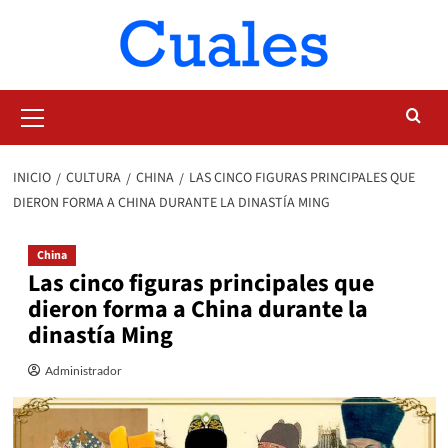
Saltar
al
contenido
Menú
primario
INICIO
CULTURA
CHINA
LAS CINCO FIGURAS PRINCIPALES QUE
DIERON FORMA A CHINA DURANTE LA DINASTÍA MING
China
Las cinco figuras principales que
dieron forma a China durante la
dinastía Ming
Administrador