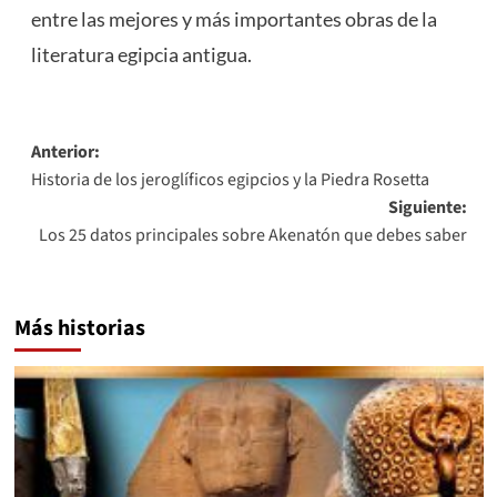
entre las mejores y más importantes obras de la
literatura egipcia antigua.
Navegación
Anterior:
Historia de los jeroglíficos egipcios y la Piedra Rosetta
de
Siguiente:
entradas
Los 25 datos principales sobre Akenatón que debes saber
Más historias