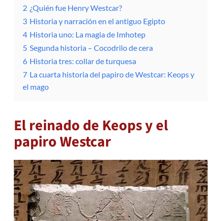
2
¿Quién fue Henry Westcar?
3
Historia y narración en el antiguo Egipto
4
Historia uno: La magia de Imhotep
5
Segunda historia – Cocodrilo de cera
6
Historia tres: collar de turquesa
7
La cuarta historia del papiro de Westcar: Keops y
el mago
El reinado de Keops y el
papiro Westcar