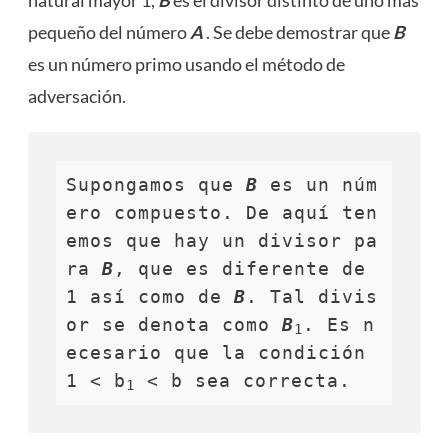
pequeño del número
A
. Se debe demostrar que
B
es un número primo usando el método de
adversación.
Supongamos que 
B
 es un núm
ero compuesto. De aquí ten
emos que hay un divisor pa
ra 
B
, que es diferente de 
1 así como de 
B
. Tal divis
or se denota como 
B
. Es n
1
ecesario que la condición 
1 < b
 < b sea correcta.
1