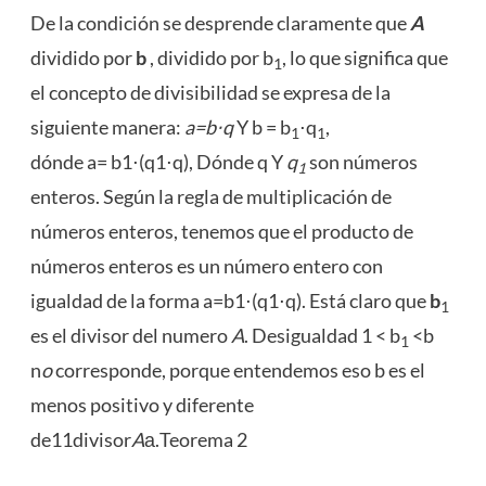
De la condición se desprende claramente que
A
dividido por
b
, dividido por b
, lo que significa que
1
el concepto de divisibilidad se expresa de la
siguiente manera:
a=b⋅q
Y b = b
⋅q
,
1
1
dónde a= b1⋅(q1⋅q), Dónde q Y
q
son números
1
enteros. Según la regla de multiplicación de
números enteros, tenemos que el producto de
números enteros es un número entero con
igualdad de la forma a=b1⋅(q1⋅q). Está claro que
b
1
es el divisor del numero
A
. Desigualdad 1 < b
<b
1
n
o
corresponde, porque entendemos eso b es el
menos positivo y diferente
de11divisor
A
а.Teorema 2