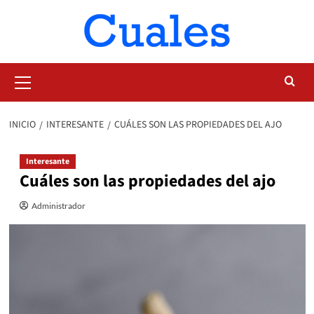
Saltar
al
contenido
Menú
primario
INICIO
INTERESANTE
CUÁLES SON LAS PROPIEDADES DEL AJO
Interesante
Cuáles son las propiedades del ajo
Administrador