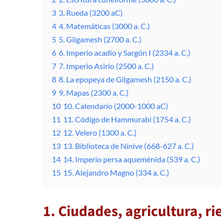
3
3. Rueda (3200 aC)
4
4. Matemáticas (3000 a. C.)
5
5. Gilgamesh (2700 a. C.)
6
6. Imperio acadio y Sargón I (2334 a. C.)
7
7. Imperio Asirio (2500 a. C.)
8
8. La epopeya de Gilgamesh (2150 a. C.)
9
9. Mapas (2300 a. C.)
10
10. Calendario (2000-1000 aC)
11
11. Código de Hammurabi (1754 a. C.)
12
12. Velero (1300 a. C.)
13
13. Biblioteca de Nínive (668-627 a. C.)
14
14. Imperio persa aqueménida (539 a. C.)
15
15. Alejandro Magno (334 a. C.)
1. Ciudades, agricultura, ri