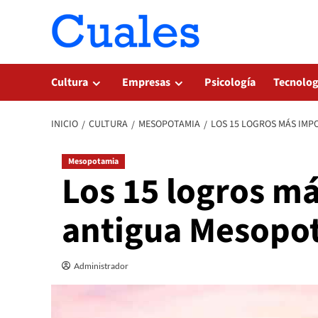
Saltar
al
contenido
Cultura
Empresas
Psicología
Tecnolog
INICIO
CULTURA
MESOPOTAMIA
LOS 15 LOGROS MÁS IMP
Mesopotamia
Los 15 logros má
antigua Mesopo
Administrador