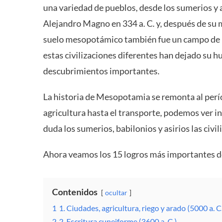
una variedad de pueblos, desde los sumerios y 
Alejandro Magno en 334 a. C. y, después de su m
suelo mesopotámico también fue un campo de ba
estas civilizaciones diferentes han dejado su h
descubrimientos importantes.
La historia de Mesopotamia se remonta al perío
agricultura hasta el transporte, podemos ver i
duda los sumerios, babilonios y asirios las civi
Ahora veamos los 15 logros más importantes d
Contenidos
ocultar
1
1. Ciudades, agricultura, riego y arado (5000 a. C
2
2. Escritura cuneiforme (3600 a. C.)