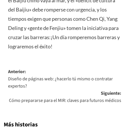
el Baijiu chino vaya al mar, y el «déficit de cultura
del Baijiu» debe romperse con urgencia, y los
tiempos exigen que personas como Chen Qi, Yang
Deling y «gente de Fenjiu» tomen la iniciativa para
cruzar las barreras:¡Un día romperemos barreras y
lograremos el éxito!
Navegación
Anterior:
Diseño de páginas web: ¿hacerlo tú mismo o contratar
de
expertos?
entradas
Siguiente:
Cómo prepararse para el MIR: claves para futuros médicos
Más historias