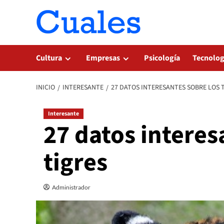
Saltar
al
contenido
Cultura
Empresas
Psicología
Tecnolog
INICIO
INTERESANTE
27 DATOS INTERESANTES SOBRE LOS 
Interesante
27 datos interes
tigres
Administrador