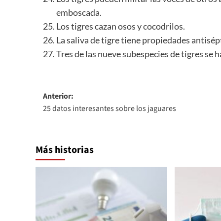
emboscada.
Los tigres cazan osos y cocodrilos.
La saliva de tigre tiene propiedades antisé
Tres de las nueve subespecies de tigres se h
Navegación
Anterior:
25 datos interesantes sobre los jaguares
de
entradas
Más historias