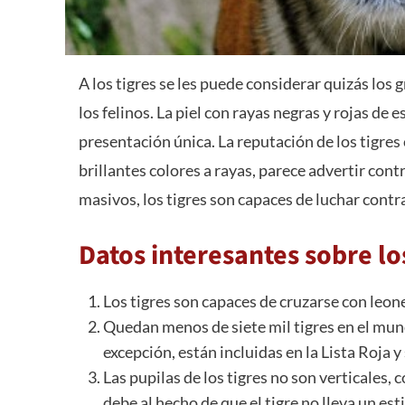
A los tigres se les puede considerar quizás los
los felinos. La piel con rayas negras y rojas de 
presentación única. La reputación de los tigr
brillantes colores a rayas, parece advertir cont
masivos, los tigres son capaces de luchar cont
Datos interesantes sobre lo
Los tigres son capaces de cruzarse con leon
Quedan menos de siete mil tigres en el mund
excepción, están incluidas en la Lista Roja y
Las pupilas de los tigres no son verticales,
debe al hecho de que el tigre no lleva un est