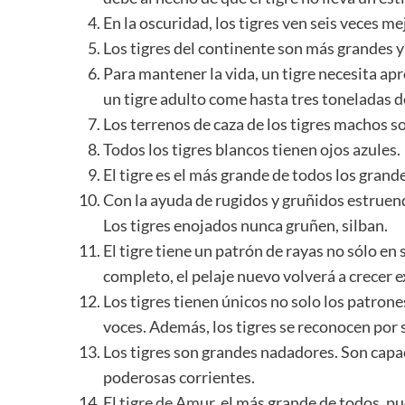
En la oscuridad, los tigres ven seis veces me
Los tigres del continente son más grandes y 
Para mantener la vida, un tigre necesita a
un tigre adulto come hasta tres toneladas d
Los terrenos de caza de los tigres machos s
Todos los tigres blancos tienen ojos azules.
El tigre es el más grande de todos los grande
Con la ayuda de rugidos y gruñidos estruendo
Los tigres enojados nunca gruñen, silban.
El tigre tiene un patrón de rayas no sólo en s
completo, el pelaje nuevo volverá a crecer
Los tigres tienen únicos no solo los patrone
voces. Además, los tigres se reconocen por 
Los tigres son grandes nadadores. Son capa
poderosas corrientes.
El
tigre de Amur
, el más grande de todos, pu