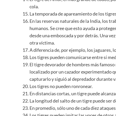
cola.
La temporada de apareamiento de los tigre
En las reservas naturales de la India, los t
humanos. Se cree que esto ayuda a proteger c
desde una emboscada y por detrás. Una vez n
otra víctima.
A diferencia de, por ejemplo, los
jaguares
, 
Los tigres pueden comunicarse entre sí medi
El tigre devorador de hombres más famoso 
localizado por un cazador experimentado qu
capturarlo y siguió al depredador durante v
Los tigres no pueden ronronear.
En distancias cortas, un tigre puede alcanz
La longitud del salto de un tigre puede ser d
En promedio, sólo uno de cada diez ataques 
Los tigres pueden imitar las voces de otros