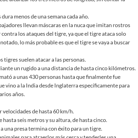
s dura menos de una semana cada año.
rabajadores llevan máscaras en la nuca que imitan rostros
ontra los ataques del tigre, ya que el tigre ataca solo
otado, lo más probable es que el tigre se vaya a buscar
los tigres suelen atacar a las personas.
ante un rugido a una distancia de hasta cinco kilómetros.
mató a unas 430 personas hasta que finalmente fue
e vino a la India desde Inglaterra específicamente para
arios años.
ar velocidades de hasta 60 km/h.
e hasta seis metros y su altura, de hasta cinco.
a una presa termina con éxito para un tigre.
 animales para atraerlos más cerca y tenderles una