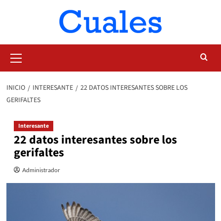
Saltar
al
contenido
Menú
primario
INICIO
INTERESANTE
22 DATOS INTERESANTES SOBRE LOS
GERIFALTES
Interesante
22 datos interesantes sobre los
gerifaltes
Administrador