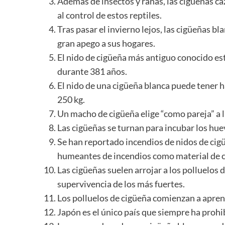
Además de insectos y ranas, las cigüeñas c
al control de estos reptiles.
Tras pasar el invierno lejos, las cigüeñas b
gran apego a sus hogares.
El nido de cigüeña más antiguo conocido es
durante 381 años.
El nido de una cigüeña blanca puede tener 
250 kg.
Un macho de cigüeña elige “como pareja” a l
Las cigüeñas se turnan para incubar los hue
Se han reportado incendios de nidos de cigü
humeantes de incendios como material de 
Las cigüeñas suelen arrojar a los polluelos 
supervivencia de los más fuertes.
Los polluelos de cigüeña comienzan a aprend
Japón es el único país que siempre ha prohib