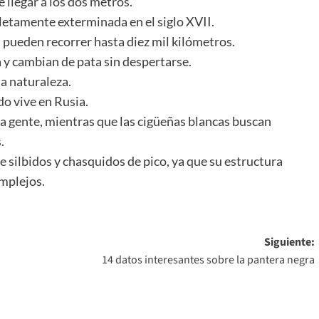
llegar a los dos metros.
pletamente exterminada en el siglo XVII.
 pueden recorrer hasta diez mil kilómetros.
 y cambian de pata sin despertarse.
la naturaleza.
o vive en Rusia.
 la gente, mientras que las cigüeñas blancas buscan
.
 silbidos y chasquidos de pico, ya que su estructura
mplejos.
Siguiente:
14 datos interesantes sobre la pantera negra