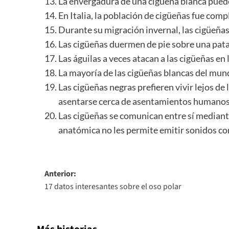
La envergadura de una cigüeña blanca puede 
En Italia, la población de cigüeñas fue com
Durante su migración invernal, las cigüeñas
Las cigüeñas duermen de pie sobre una pata
Las águilas a veces atacan a las cigüeñas en 
La mayoría de las cigüeñas blancas del mund
Las cigüeñas negras prefieren vivir lejos de
asentarse cerca de asentamientos humanos
Las cigüeñas se comunican entre sí mediante
anatómica no les permite emitir sonidos co
Navegación
Anterior:
17 datos interesantes sobre el oso polar
de
entradas