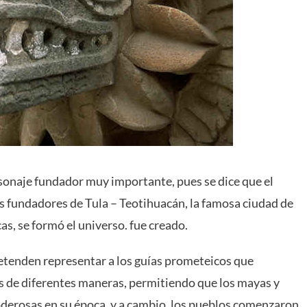
rsonaje fundador muy importante, pues se dice que el
os fundadores de Tula – Teotihuacán, la famosa ciudad de
cas, se formó el universo. fue creado.
tenden representar a los guías prometeicos que
s de diferentes maneras, permitiendo que los mayas y
oderosas en su época, y a cambio, los pueblos comenzaron