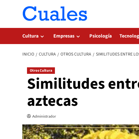
Saltar
al
contenido
Cultura
Empresas
Psicología
Tecnolog
INICIO
CULTURA
OTROS CULTURA
SIMILITUDES ENTRE LO
Otros Cultura
Similitudes entr
aztecas
Administrador