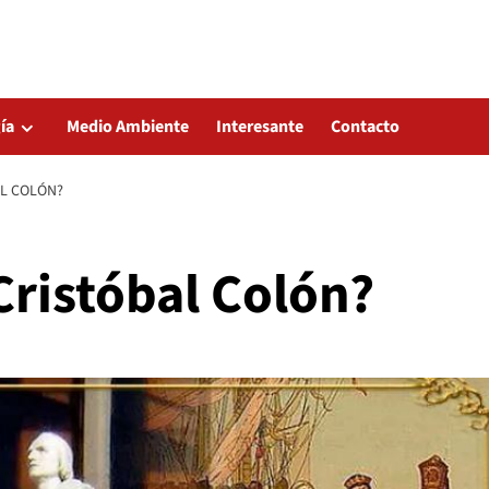
ía
Medio Ambiente
Interesante
Contacto
AL COLÓN?
Cristóbal Colón?