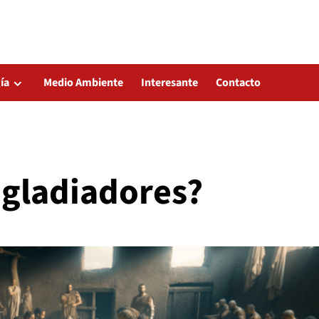
ía
Medio Ambiente
Interesante
Contacto
 gladiadores?