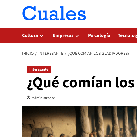
Saltar
al
contenido
Cultura
Empresas
Psicología
Tecnolog
INICIO
INTERESANTE
¿QUÉ COMÍAN LOS GLADIADORES?
Interesante
¿Qué comían los
Administrador