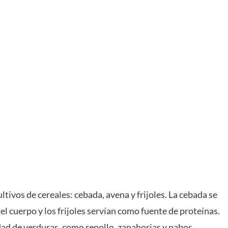
ultivos de cereales: cebada, avena y frijoles. La cebada se
el cuerpo y los frijoles servían como fuente de proteínas.
ad de verduras, como repollo, zanahorias y nabos.