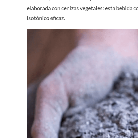
elaborada con cenizas vegetales: esta bebida co
isotónico eficaz.